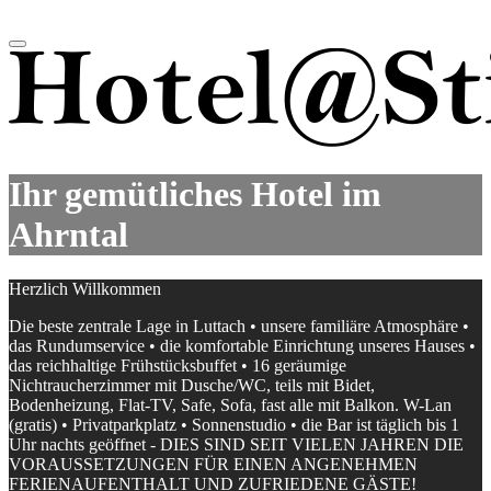
Skip
to
Menu
content
Ihr gemütliches Hotel im
Ahrntal
Herzlich Willkommen
Die beste zentrale Lage in Luttach • unsere familiäre Atmosphäre •
das Rundumservice • die komfortable Einrichtung unseres Hauses •
das reichhaltige Frühstücksbuffet • 16 geräumige
Nichtraucherzimmer mit Dusche/WC, teils mit Bidet,
Bodenheizung, Flat-TV, Safe, Sofa, fast alle mit Balkon. W-Lan
(gratis) • Privatparkplatz • Sonnenstudio • die Bar ist täglich bis 1
Uhr nachts geöffnet - DIES SIND SEIT VIELEN JAHREN DIE
VORAUSSETZUNGEN FÜR EINEN ANGENEHMEN
FERIENAUFENTHALT UND ZUFRIEDENE GÄSTE!